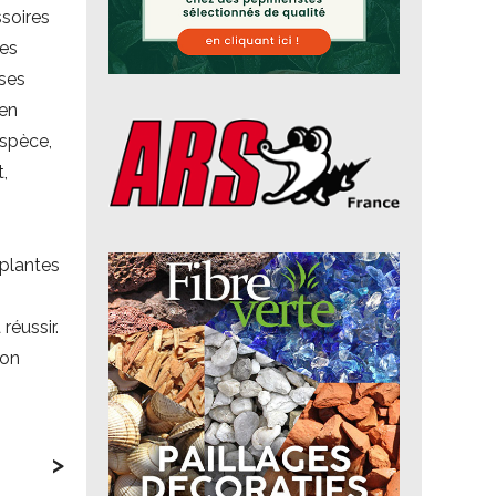
ssoires
des
 ses
 en
espèce,
t,
 plantes
réussir.
non
>