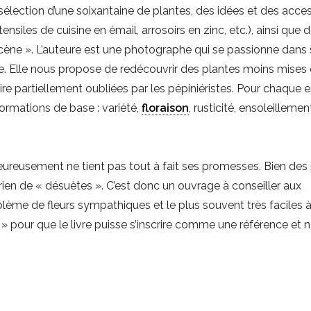
sélection d’une soixantaine de plantes, des idées et des acce
nsiles de cuisine en émail, arrosoirs en zinc, etc.), ainsi que 
cène ». L’auteure est une photographe qui se passionne dans
age. Elle nous propose de redécouvrir des plantes moins mises
ire partiellement oubliées par les pépiniéristes. Pour chaque 
formations de base : variété,
floraison
, rusticité, ensoleillemen
lheureusement ne tient pas tout à fait ses promesses. Bien des
rien de « désuètes ». C’est donc un ouvrage à conseiller aux
me de fleurs sympathiques et le plus souvent très faciles à 
» pour que le livre puisse s’inscrire comme une référence et 