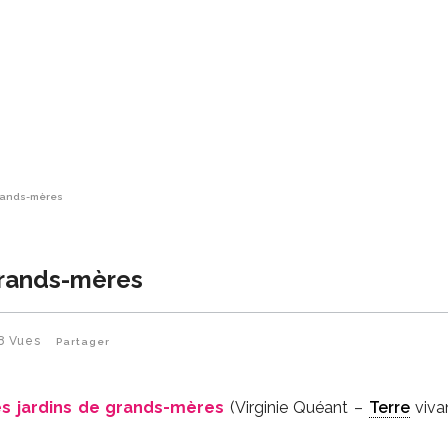
grands-mères
grands-mères
8
Vues
Partager
es jardins de grands-mères
(Virginie Quéant –
Terre
viva