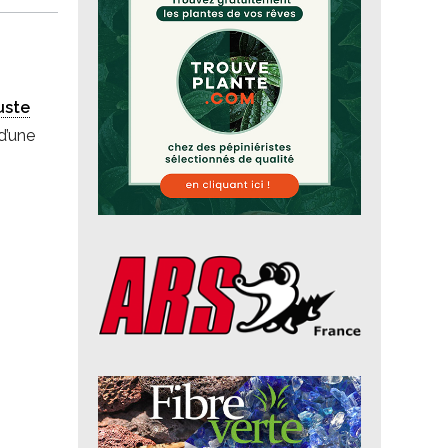
uste
d’une