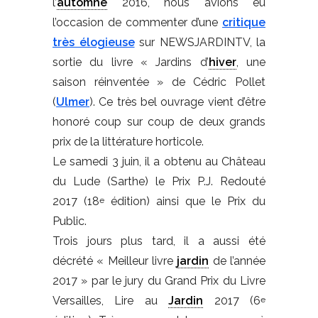
l’
automne
2016, nous avions eu
l’occasion de commenter d’une
critique
très élogieuse
sur NEWSJARDINTV, la
sortie du livre « Jardins d’
hiver
, une
saison réinventée » de Cédric Pollet
(
Ulmer
). Ce très bel ouvrage vient d’être
honoré coup sur coup de deux grands
prix de la littérature horticole.
Le samedi 3 juin, il a obtenu au Château
du Lude (Sarthe) le Prix P.J. Redouté
2017 (18
édition) ainsi que le Prix du
e
Public.
Trois jours plus tard, il a aussi été
décrété « Meilleur livre
jardin
de l’année
2017 » par le jury du Grand Prix du Livre
Versailles, Lire au
Jardin
2017 (6
e