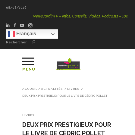
08/08/2026
NewsJardinTV – Infos, Conseils, Vidéos, Podcasts – 100 % Natu
Français
Rechercher
MENU
ACCUEIL
/
ACTUALITÉS
/
LIVRES
/
DEUX PRIX PRESTIGIEUX POUR LE LIVRE DE CÉDRIC POLLET
LIVRES
DEUX PRIX PRESTIGIEUX POUR
LE LIVRE DE CÉDRIC POLLET