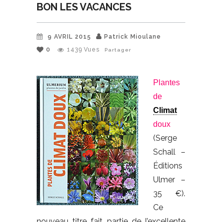
BON LES VACANCES
9 AVRIL 2015
Patrick Mioulane
0
1439
Vues
Partager
Plantes
de
Climat
doux
(Serge
Schall –
Éditions
Ulmer –
35 €).
Ce
nouveau titre fait partie de l’excellente