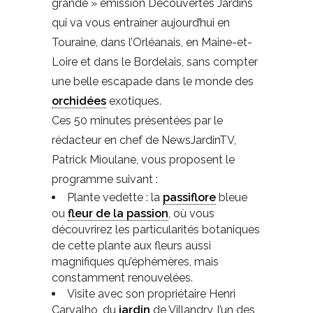
grande » émission Découvertes Jardins
qui va vous entraîner aujourd’hui en
Touraine, dans l’Orléanais, en Maine-et-
Loire et dans le Bordelais, sans compter
une belle escapade dans le monde des
orchidées
exotiques.
Ces 50 minutes présentées par le
rédacteur en chef de NewsJardinTV,
Patrick Mioulane, vous proposent le
programme suivant :
Plante vedette : la
passiflore
bleue
ou
fleur de la passion
, où vous
découvrirez les particularités botaniques
de cette plante aux fleurs aussi
magnifiques qu’éphémères, mais
constamment renouvelées.
Visite avec son propriétaire Henri
Carvalho, du
jardin
de Villandry, l’un des