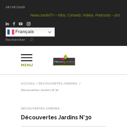
08/08/2026
NewsJardinTV – Infos, Conseils, Vidéos, Podcasts – 100 % Natu
Français
Rechercher
MENU
ACCUEIL
/
DÉCOUVERTES JARDINS
/
Découvertes Jardins N°30
DÉCOUVERTES JARDINS
Découvertes Jardins N°30