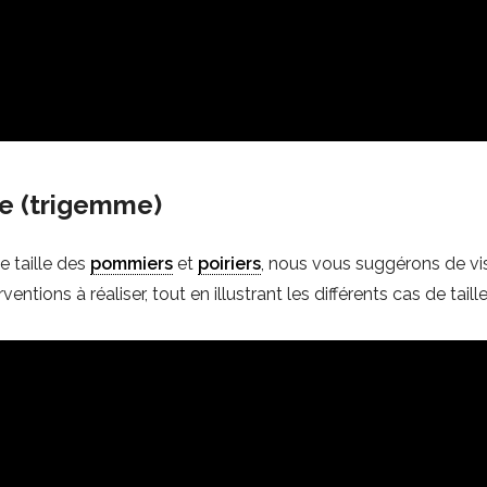
re (trigemme)
e taille des
pommiers
et
poiriers
, nous vous suggérons de vi
ntions à réaliser, tout en illustrant les différents cas de taill