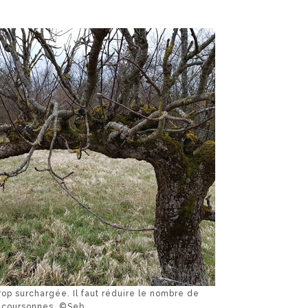
rop surchargée. Il faut réduire le nombre de
coursonnes. ©Seb