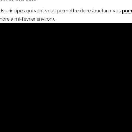
ds principes qui vont vous permettre de restructurer vos
pom
re à mi-février environ).