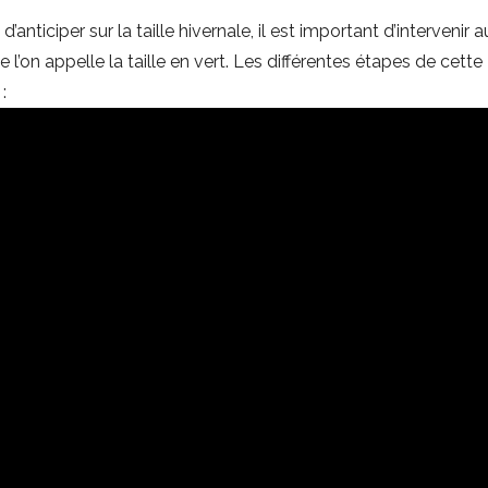
anticiper sur la taille hivernale, il est important d’intervenir 
 l’on appelle la taille en vert. Les différentes étapes de cette
: