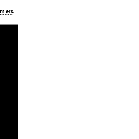
miers
.