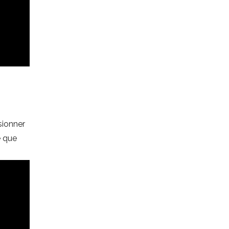
sionner
e que