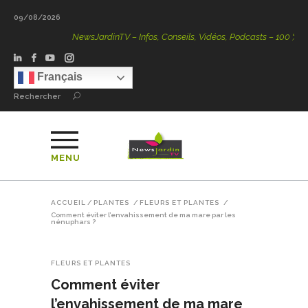
09/08/2026
NewsJardinTV – Infos, Conseils, Vidéos, Podcasts – 100 % Natu
Français
Rechercher
MENU
ACCUEIL
/
PLANTES
/
FLEURS ET PLANTES
/
Comment éviter l’envahissement de ma mare par les
nénuphars ?
FLEURS ET PLANTES
Comment éviter
l’envahissement de ma mare