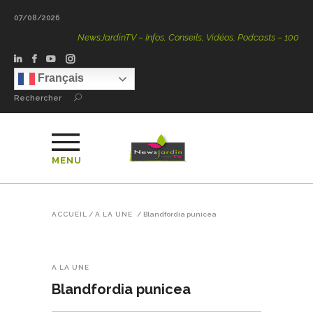
07/08/2026
NewsJardinTV – Infos, Conseils, Vidéos, Podcasts – 100 % Natu
Français
Rechercher
MENU
ACCUEIL
/
A LA UNE
/
Blandfordia punicea
A LA UNE
Blandfordia punicea