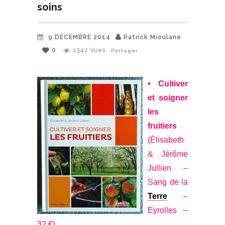
soins
9 DÉCEMBRE 2014
Patrick Mioulane
0
1342
Vues
Partager
• Cultiver
et soigner
les
fruitiers
(Élisabeth
& Jérôme
Jullien –
Sang de la
Terre
–
Eyrolles –
32 €)