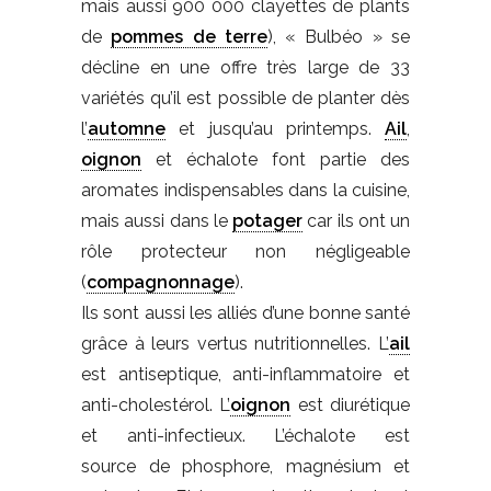
mais aussi 900 000 clayettes de plants
de
pommes de terre
), « Bulbéo » se
décline en une offre très large de 33
variétés qu’il est possible de planter dès
l’
automne
et jusqu’au printemps.
Ail
,
oignon
et échalote font partie des
aromates indispensables dans la cuisine,
mais aussi dans le
potager
car ils ont un
rôle protecteur non négligeable
(
compagnonnage
).
Ils sont aussi les alliés d’une bonne santé
grâce à leurs vertus nutritionnelles. L’
ail
est antiseptique, anti-inflammatoire et
anti-cholestérol. L’
oignon
est diurétique
et anti-infectieux. L’échalote est
source de phosphore, magnésium et