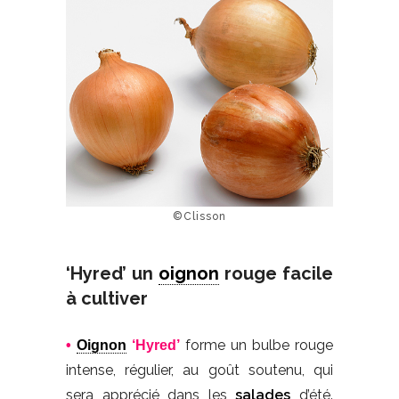
©Clisson
‘Hyred’ un
oignon
rouge facile
à cultiver
forme un bulbe rouge
•
Oignon
‘Hyred’
intense, régulier, au goût soutenu, qui
sera apprécié dans les
salades
d’été.