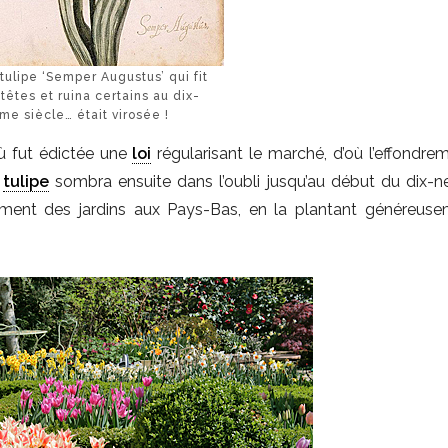
ulipe ‘Semper Augustus’ qui fit
 têtes et ruina certains au dix-
me siècle… était virosée !
ù fut édictée une
loi
régularisant le marché, d’où l’effondre
a
tulipe
sombra ensuite dans l’oubli jusqu’au début du dix-
ement des jardins aux Pays-Bas, en la plantant généreus