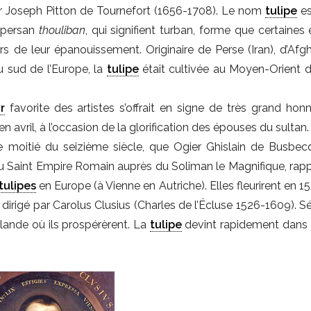
r Joseph Pitton de Tournefort (1656-1708). Le nom
tulipe
es
 persan
thouliban
, qui signifient turban, forme que certaines
s de leur épanouissement. Originaire de Perse (Iran), d’Afgh
u sud de l’Europe, la
tulipe
était cultivée au Moyen-Orient d
r
favorite des artistes s’offrait en signe de très grand honn
n avril, à l’occasion de la glorification des épouses du sultan.
e moitié du seizième siècle, que Ogier Ghislain de Busbec
 Saint Empire Romain auprès du Soliman le Magnifique, rapp
tulipes
en Europe (à Vienne en Autriche). Elles fleurirent en 
irigé par Carolus Clusius (Charles de l’Écluse 1526-1609). Sé
llande où ils prospérèrent. La
tulipe
devint rapidement dans