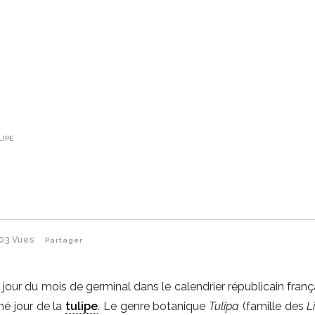
LIPE
03
Vues
Partager
jour du mois de germinal dans le calendrier républicain frança
é jour de la
tulipe
. Le genre botanique
Tulipa
(famille des
L