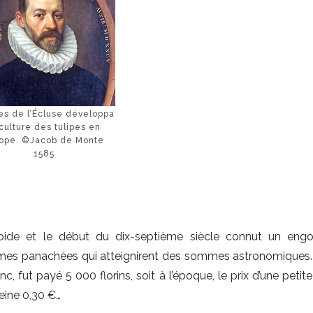
es de l’Écluse développa
 culture des tulipes en
ope. ©Jacob de Monte
1585
pide et le début du dix-septième siècle connut un eng
ormes panachées qui atteignirent des sommes astronomiques.
c, fut payé 5 000 florins, soit à l’époque, le prix d’une peti
peine 0,30 €…