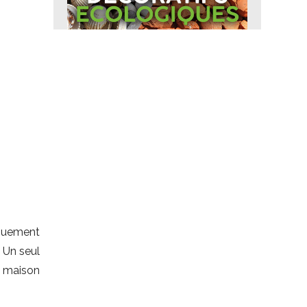
ouement
 Un seul
te maison