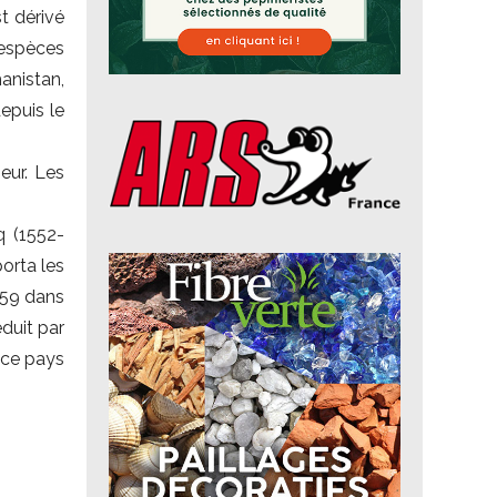
t dérivé
 espèces
anistan,
epuis le
eur. Les
q (1552-
orta les
1559 dans
duit par
 ce pays