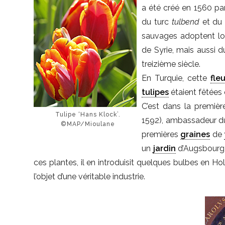
a été créé en 1560 pa
du turc
tulbend
et du
sauvages adoptent lor
de Syrie, mais aussi d
treizième siècle.
En Turquie, cette
fleu
tulipes
étaient fêtées e
C’est dans la premièr
Tulipe ‘Hans Klock’.
1592), ambassadeur du
©MAP/Mioulane
premières
graines
de
un
jardin
d’Augsbourg d
ces plantes, il en introduisit quelques bulbes en Ho
l’objet d’une véritable industrie.