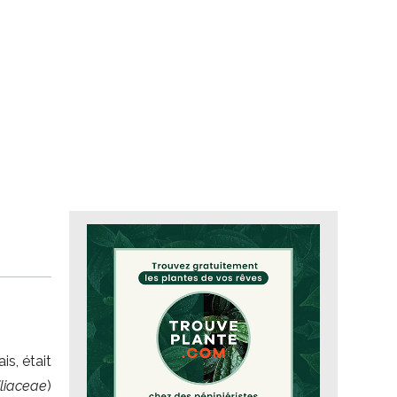
is, était
iliaceae
)