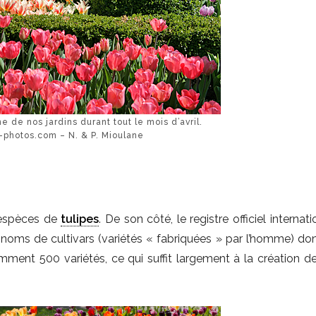
ine de nos jardins durant tout le mois d’avril.
hotos.com – N. & P. Mioulane
0 espèces de
tulipes
. De son côté, le registre officiel internat
noms de cultivars (variétés « fabriquées » par l’homme) do
ment 500 variétés, ce qui suffit largement à la création d