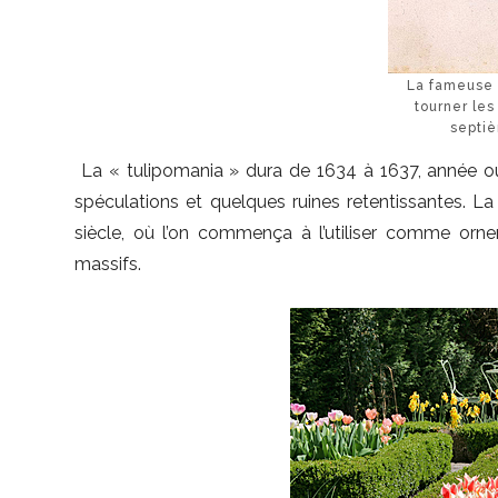
La fameuse t
tourner les
septiè
La « tulipomania » dura de 1634 à 1637, année o
spéculations et quelques ruines retentissantes. L
siècle, où l’on commença à l’utiliser comme orn
massifs.