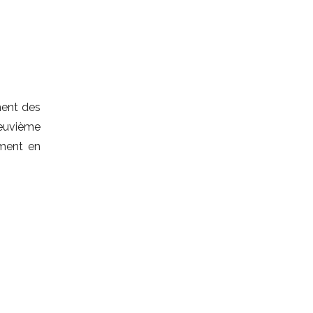
ment des
neuvième
ement en