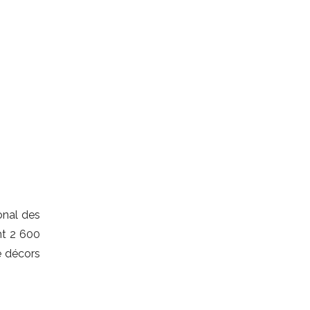
ional des
nt 2 600
e décors