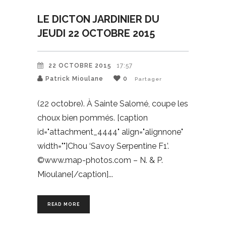
LE DICTON JARDINIER DU
JEUDI 22 OCTOBRE 2015
22 OCTOBRE 2015
17:57
Patrick Mioulane
0
Partager
(22 octobre). À Sainte Salomé, coupe les
choux bien pommés. [caption
id="attachment_4444" align="alignnone"
width=""]Chou ‘Savoy Serpentine F1’.
©www.map-photos.com – N. & P.
Mioulane[/caption]
READ MORE