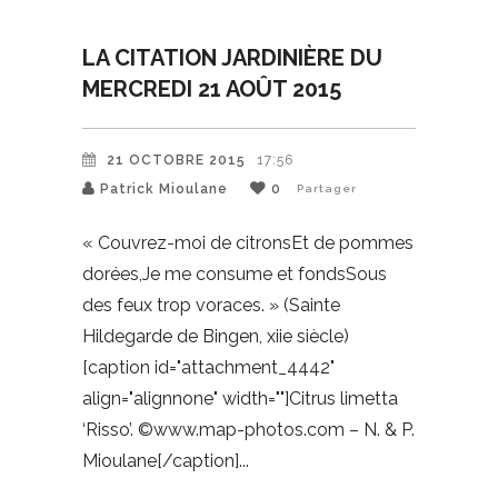
LA CITATION JARDINIÈRE DU
MERCREDI 21 AOÛT 2015
21 OCTOBRE 2015
17:56
Patrick Mioulane
0
Partager
« Couvrez-moi de citronsEt de pommes
dorées,Je me consume et fondsSous
des feux trop voraces. » (Sainte
Hildegarde de Bingen, xiie siècle)
[caption id="attachment_4442"
align="alignnone" width=""]Citrus limetta
‘Risso’. ©www.map-photos.com – N. & P.
Mioulane[/caption]