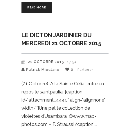
READ MORE
LE DICTON JARDINIER DU
MERCREDI 21 OCTOBRE 2015
21 OCTOBRE 2015
17:54
Patrick Mioulane
0
Partager
(21 Octobre). À la Sainte Célia, entre en
repos le saintpaulia. [caption
id="attachment_4440" align="alignnone"
width=""]Une petite collection de
violettes d’Usambara. ©www.map-
photos.com – F. Strauss[/caption]