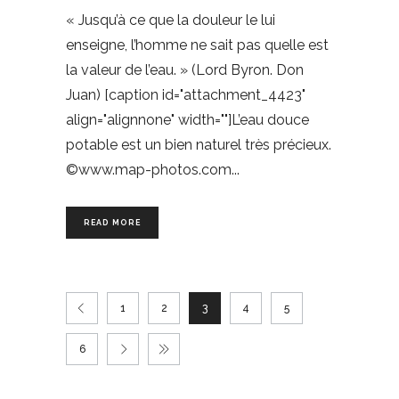
« Jusqu’à ce que la douleur le lui
enseigne, l’homme ne sait pas quelle est
la valeur de l’eau. » (Lord Byron. Don
Juan) [caption id="attachment_4423"
align="alignnone" width=""]L’eau douce
potable est un bien naturel très précieux.
©www.map-photos.com
READ MORE
1
2
3
4
5
6