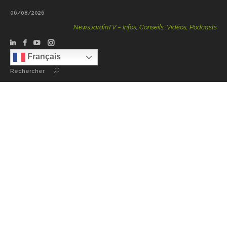
06/08/2026
NewsJardinTV – Infos, Conseils, Vidéos, Podcasts – 100 %
Français
Rechercher