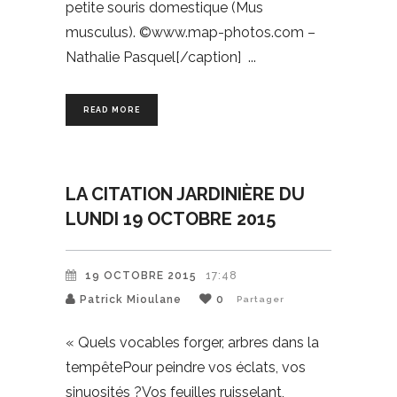
petite souris domestique (Mus
musculus). ©www.map-photos.com –
Nathalie Pasquel[/caption]
READ MORE
LA CITATION JARDINIÈRE DU
LUNDI 19 OCTOBRE 2015
19 OCTOBRE 2015
17:48
Patrick Mioulane
0
Partager
« Quels vocables forger, arbres dans la
tempêtePour peindre vos éclats, vos
sinuosités ?Vos feuilles ruisselant,