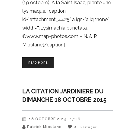
(19 octobre). À la Saint Isaac, plante une
lysimaque. [caption
id="attachment_4425" align="alignnone"
width=""]Lysimachia punctata.
©www.map-photos.com – N. & P.
Mioulane[/caption]
READ MORE
LA CITATION JARDINIÈRE DU
DIMANCHE 18 OCTOBRE 2015
18 OCTOBRE 2015
17:26
Patrick Mioulane
0
Partager