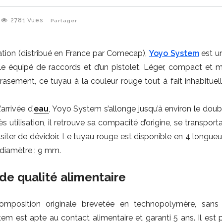
2781
Vues
Partager
igation (distribué en France par Comecap),
Yoyo System
est u
équipé de raccords et d’un pistolet. Léger, compact et m
ement, ce tuyau à la couleur rouge tout à fait inhabituell
arrivée d’
eau
, Yoyo System s’allonge jusqu’à environ le doub
ès utilisation, il retrouve sa compacité d’origine, se transport
iter de dévidoir. Le tuyau rouge est disponible en 4 longueur
 diamètre : 9 mm.
de qualité alimentaire
composition originale brevetée en technopolymère, sans
em est apte au contact alimentaire et garanti 5 ans. Il est 