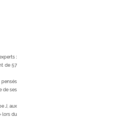
xperts :
nt de 57
s pensés
re de ses
e J, aux
» lors du