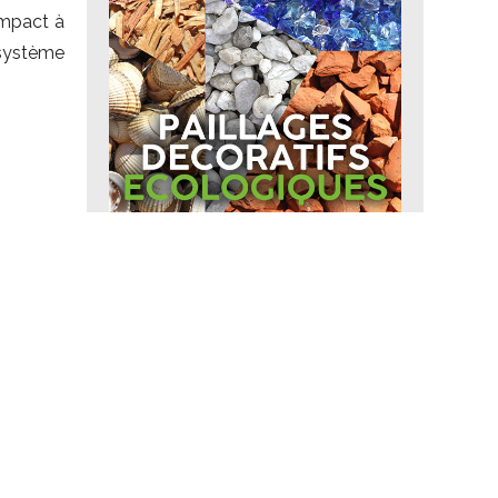
ompact à
 système