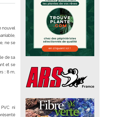
n nouvel
aniable,
e, ne se
le de sa
ant et se
s : 8 m,
 PVC ni
présenté