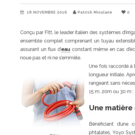
18 NOVEMBRE 2016
Patrick Mioulane
0
Conçu par Fitt, le leader italien des systèmes d’irr
ensemble complet comprenant un tuyau extensible 
assurant un flux d’
eau
constant même en cas d’écras
noue pas et ni ne s’emmêle.
Une fois raccordé à l’
longueur initiale. Apr
rangeant sans nécess
15 m, 20m ou 30 m ;
Une matière 
Bénéficiant d’une 
phtalates, Yoyo Syst