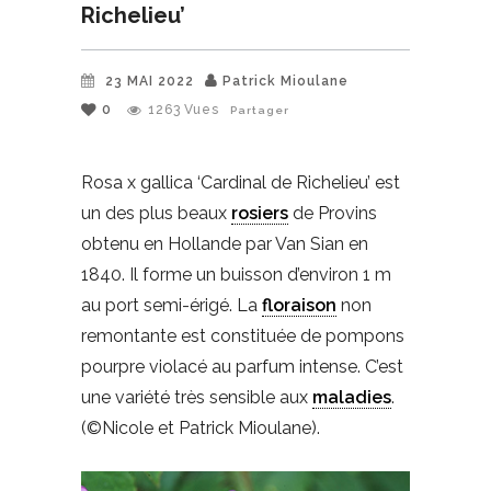
Richelieu’
23 MAI 2022
Patrick Mioulane
0
1263
Vues
Partager
Rosa x gallica ‘Cardinal de Richelieu’ est
un des plus beaux
rosiers
de Provins
obtenu en Hollande par Van Sian en
1840. Il forme un buisson d’environ 1 m
au port semi-érigé. La
floraison
non
remontante est constituée de pompons
pourpre violacé au parfum intense. C’est
une variété très sensible aux
maladies
.
(©Nicole et Patrick Mioulane).