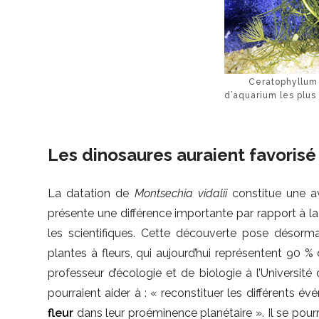
Ceratophyllum 
d’aquarium les plu
Les dinosaures auraient favorisé 
La datation de
Montsechia vidalii
constitue une a
présente une différence importante par rapport à l
les scientifiques. Cette découverte pose désormai
plantes à fleurs, qui aujourd’hui représentent 90 
professeur d’écologie et de biologie à l’Université
pourraient aider à : « reconstituer les différents
fleur
dans leur proéminence planétaire ». Il se pou