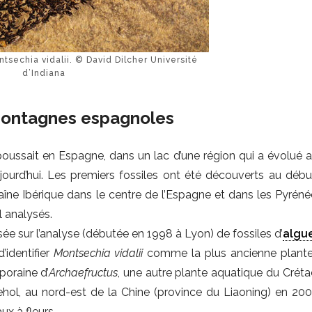
ntsechia vidalii. © David Dilcher Université
d’Indiana
montagnes espagnoles
ussait en Espagne, dans un lac d’une région qui a évolué au
urd’hui. Les premiers fossiles ont été découverts au déb
îne Ibérique dans le centre de l’Espagne et dans les Pyréné
l analysés.
e sur l’analyse (débutée en 1998 à Lyon) de fossiles d’
algu
identifier
Montsechia vidalii
comme la plus ancienne plant
poraine d’
Archaefructus
, une autre plante aquatique du Créta
hol, au nord-est de la Chine (province du Liaoning) en 200
x à fleurs.