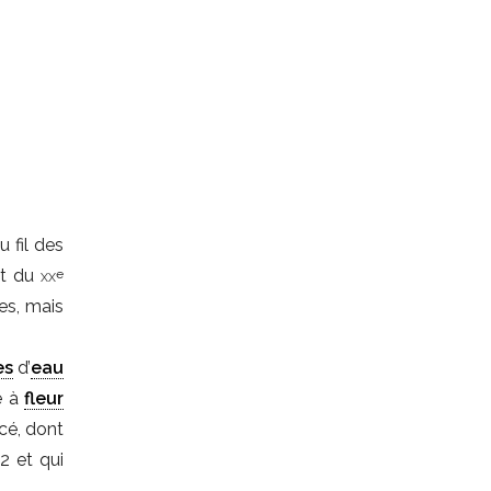
 fil des
ut du
xx
e
es, mais
es
d’
eau
e à
fleur
cé, dont
2 et qui