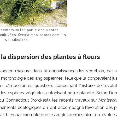
demersum fait partie des plantes
s cultivées. ©www.map-photos.com – N.
& P. Mioulane
la dispersion des plantes à fleurs
vancée majeure dans la connaissance des végétaux, car l
a morphologie des angiospermes, telle que la concevaient jus
s d’importantes questions concernant l’histoire de l’évolu
% des espèces végétales colonisant notre planète. Selon Don
 du Connecticut (nord-est), les récents travaux sur
Montsechi
 événements écologiques qui ont accompagné l’évolution des p
rrait bien par exemple que les angiospermes aient co-évolué 