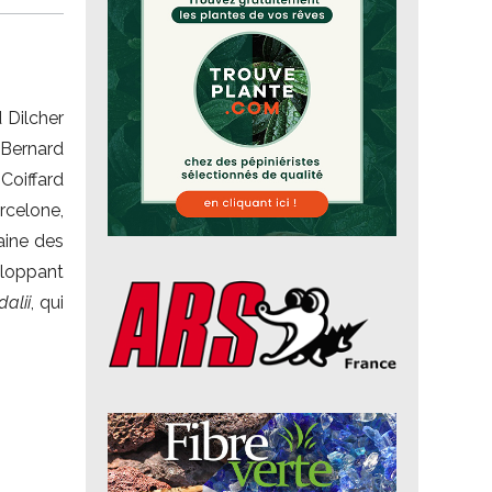
 Dilcher
 Bernard
Coiffard
rcelone,
aine des
loppant
dalii
, qui