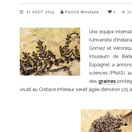
27 AOÛT 2015
Patrick Mioulane
1
36
Une équipe internat
(Université d’India
Gomez et Véronique
(muséum de Berlin
Espagne), a annoncé
sciences (PNAS), av
des
graines
protégé
vivait au Crétacé inférieur, serait âgée d’environ 125 