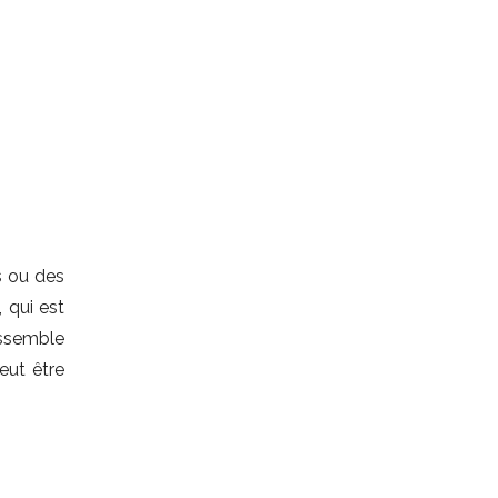
s ou des
t, qui est
ssemble
eut être