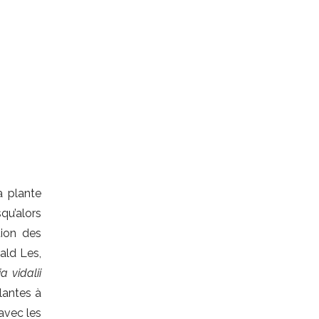
a plante
qu’alors
tion des
ald Les,
a vidalii
lantes à
avec les