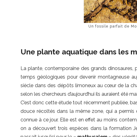
Un fossile parfait de Mo
Une plante aquatique dans les 
La plante, contemporaine des grands dinosaures, po
temps géologiques pour devenir montagneuse aujo
siècle dans des dépôts limoneux au cœur de la cha
selon les chercheurs d’aujourd’hui ils auraient été ma
C’est donc cette étude tout récemment publiée, basé
douce récoltés dans la même zone, qui a permis d’
connue à ce jour. Elle est en effet au moins contem
on a découvert trois espèces dans la formation Je
passait jusqu’ici pour le «
mathusalem
» des végétau