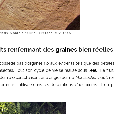
ensis, plante à fleur du Crétacé. ©Shizhao
uits renfermant des
graines
bien réelles
possède pas d’organes floraux évidents tels que des pétale
nsectes. Tout son cycle de vie se réalise sous l’
eau
. Le frui
 dernière caractérisant une angiosperme.
Montsechia vidalii
re
ramment utilisée dans les décorations d’aquariums et qui p
.