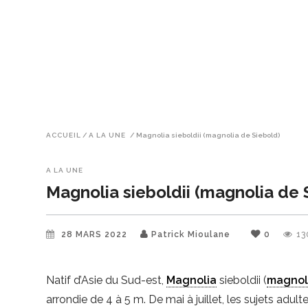
ACCUEIL
/
A LA UNE
/
Magnolia sieboldii (magnolia de Siebold)
A LA UNE
Magnolia sieboldii (magnolia de 
28 MARS 2022
Patrick Mioulane
0
13
Natif d’Asie du Sud-est,
Magnolia
sieboldii (
magnol
arrondie de 4 à 5 m. De mai à juillet, les sujets ad