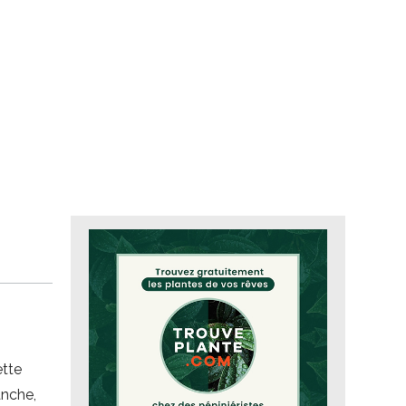
ette
anche,