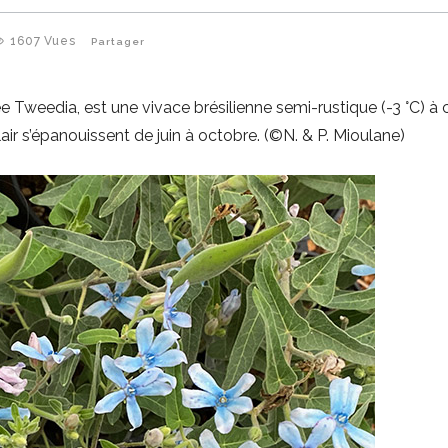
1607
Vues
Partager
 Tweedia, est une vivace brésilienne semi-rustique (-3 °C) à c
r s’épanouissent de juin à octobre. (©N. & P. Mioulane)