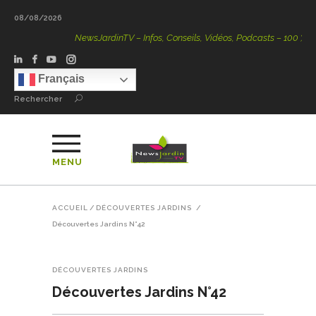
08/08/2026
NewsJardinTV – Infos, Conseils, Vidéos, Podcasts – 100 % Natur
Français
Rechercher
MENU
ACCUEIL
/
DÉCOUVERTES JARDINS
/
Découvertes Jardins N°42
DÉCOUVERTES JARDINS
Découvertes Jardins N°42