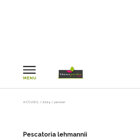
MENU
ACCUEIL
/
2024
/
janvier
Pescatoria lehmannii