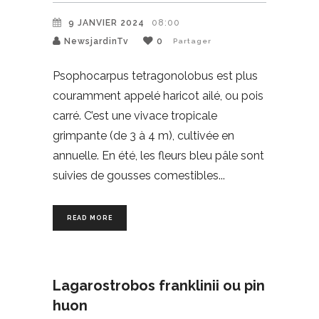
9 JANVIER 2024
08:00
NewsjardinTv
0
Partager
Psophocarpus tetragonolobus est plus
couramment appelé haricot ailé, ou pois
carré. C’est une vivace tropicale
grimpante (de 3 à 4 m), cultivée en
annuelle. En été, les fleurs bleu pâle sont
suivies de gousses comestibles
READ MORE
Lagarostrobos franklinii ou pin
huon