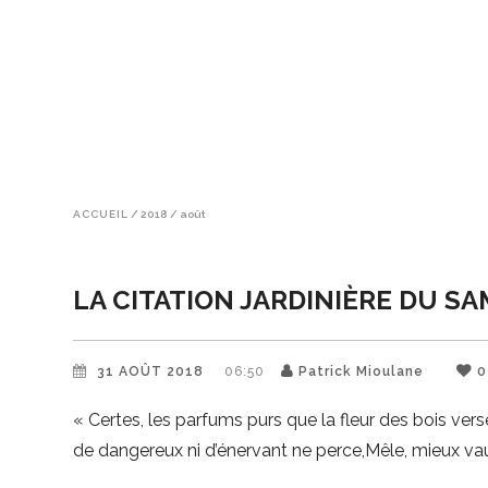
ACCUEIL
/
2018
/
août
LA CITATION JARDINIÈRE DU SA
31 AOÛT 2018
06:50
Patrick Mioulane
0
« Certes, les parfums purs que la fleur des bois ver
de dangereux ni d’énervant ne perce,Mêle, mieux vau