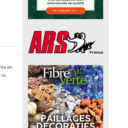
nte en
 la