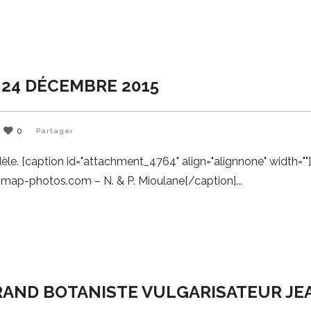
 24 DÉCEMBRE 2015
0
Partager
èle. [caption id="attachment_4764" align="alignnone" width=""
w.map-photos.com – N. & P. Mioulane[/caption]
RAND BOTANISTE VULGARISATEUR JE