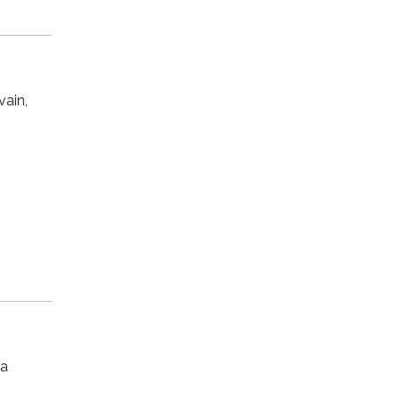
vain,
sa