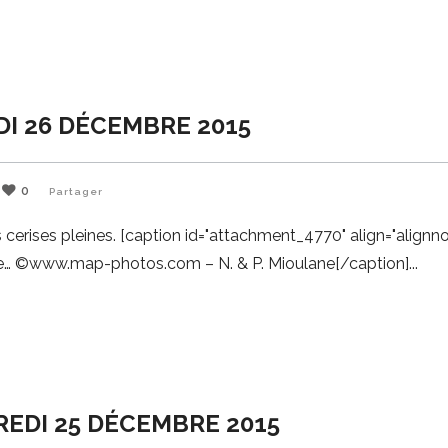
DI 26 DÉCEMBRE 2015
0
Partager
cerises pleines. [caption id="attachment_4770" align="alignn
bre… ©www.map-photos.com – N. & P. Mioulane[/caption]
REDI 25 DÉCEMBRE 2015