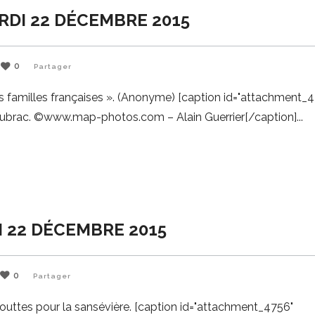
RDI 22 DÉCEMBRE 2015
0
Partager
 familles françaises ». (Anonyme) [caption id="attachment_
l’Aubrac. ©www.map-photos.com – Alain Guerrier[/caption]
I 22 DÉCEMBRE 2015
0
Partager
gouttes pour la sansévière. [caption id="attachment_4756"