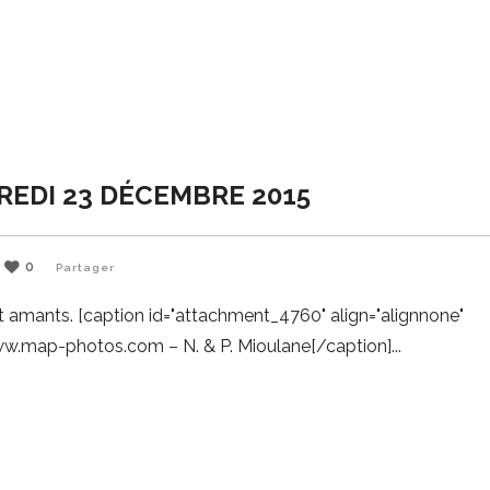
REDI 23 DÉCEMBRE 2015
0
Partager
t amants. [caption id="attachment_4760" align="alignnone"
©www.map-photos.com – N. & P. Mioulane[/caption]