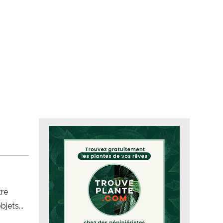
tre
objets