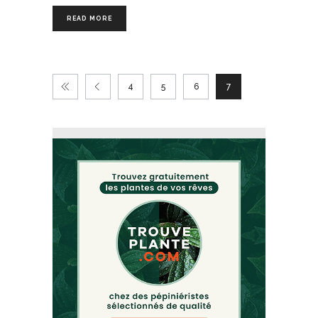
READ MORE
4
5
6
7