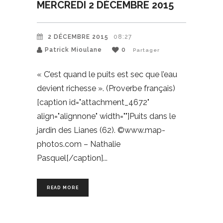
MERCREDI 2 DÉCEMBRE 2015
2 DÉCEMBRE 2015
08:27
Patrick Mioulane
0
Partager
« C’est quand le puits est sec que l’eau
devient richesse ». (Proverbe français)
[caption id="attachment_4672"
align="alignnone" width=""]Puits dans le
jardin des Lianes (62). ©www.map-
photos.com – Nathalie
Pasquel[/caption]
READ MORE