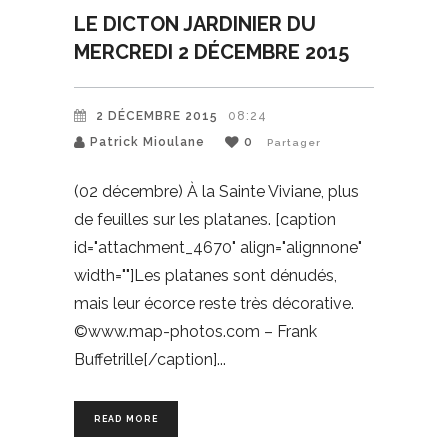
LE DICTON JARDINIER DU
MERCREDI 2 DÉCEMBRE 2015
2 DÉCEMBRE 2015
08:24
Patrick Mioulane
0
Partager
(02 décembre) À la Sainte Viviane, plus
de feuilles sur les platanes. [caption
id="attachment_4670" align="alignnone"
width=""]Les platanes sont dénudés,
mais leur écorce reste très décorative.
©www.map-photos.com – Frank
Buffetrille[/caption]
READ MORE